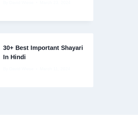
By
David Wiese
March 23, 2024
30+ Best Important Shayari
In Hindi
By
David Wiese
March 11, 2024