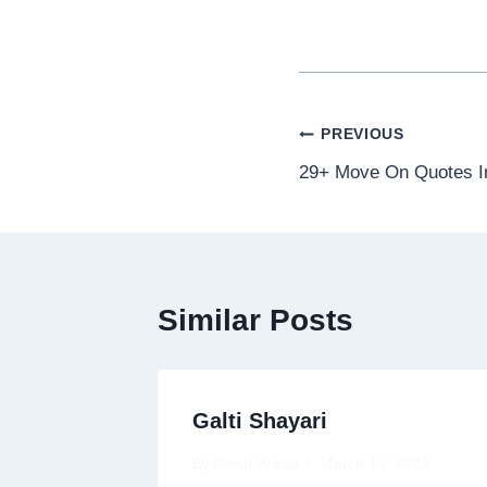
Post
PREVIOUS
29+ Move On Quotes In
navigation
Similar Posts
Galti Shayari
By
David Wiese
March 13, 2024