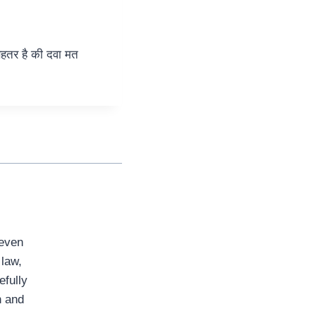
ेहतर है की दवा मत
seven
 law,
efully
n and