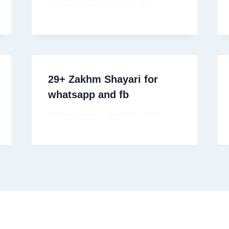
By
David Wiese
March 9, 2024
29+ Zakhm Shayari for
whatsapp and fb
By
David Wiese
March 15, 2024