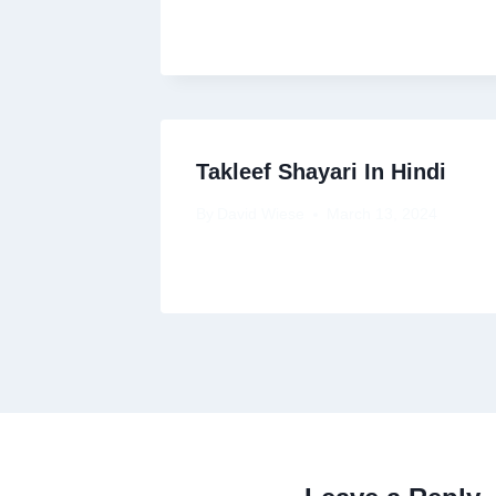
Takleef Shayari In Hindi
By
David Wiese
March 13, 2024