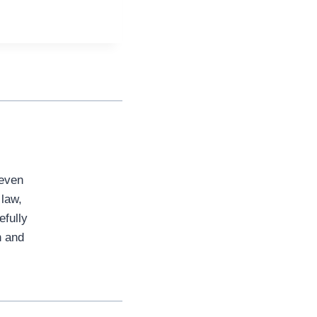
seven
 law,
efully
n and