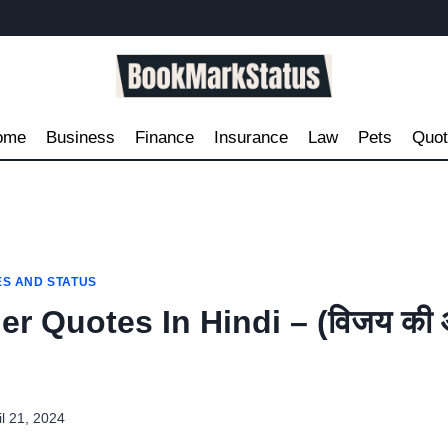
ome
Business
Finance
Insurance
Law
Pets
Quo
ES AND STATUS
r Quotes In Hindi – (विजय की 
il 21, 2024