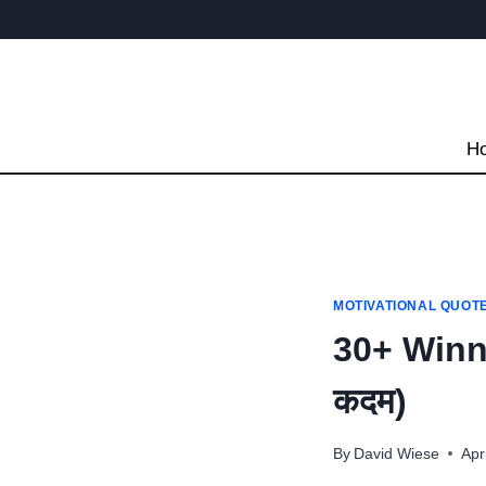
Skip
to
content
H
MOTIVATIONAL QUOT
30+ Winne
कदम)
By
David Wiese
Apr