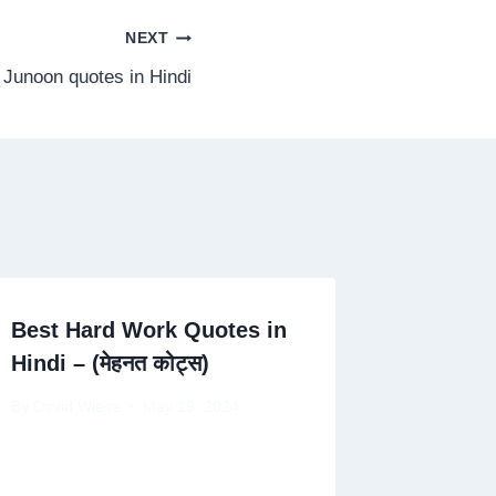
NEXT
 Junoon quotes in Hindi
Best Hard Work Quotes in
Hindi – (मेहनत कोट्स)
By
David Wiese
May 19, 2024