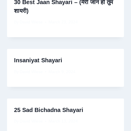
30 Best Jaan Shayari – (मेरी जान हो तुम
शायरी)
By
David Wiese
March 23, 2024
Insaniyat Shayari
By
David Wiese
March 9, 2024
25 Sad Bichadna Shayari
By
David Wiese
March 13, 2024