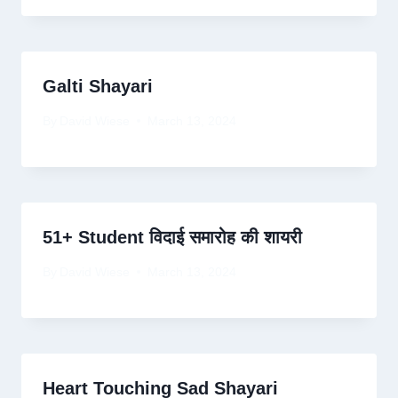
Galti Shayari
By
David Wiese
March 13, 2024
51+ Student विदाई समारोह की शायरी
By
David Wiese
March 13, 2024
Heart Touching Sad Shayari