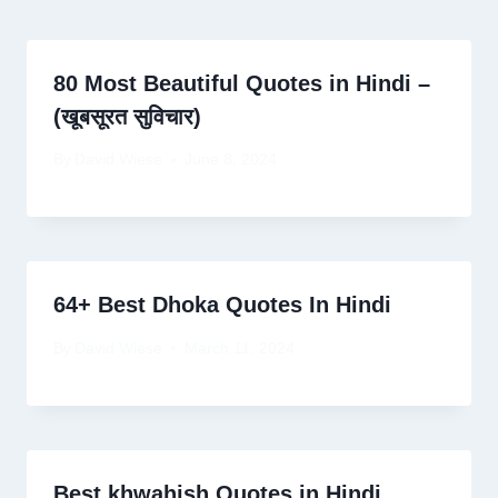
80 Most Beautiful Quotes in Hindi –
(खूबसूरत सुविचार)
By
David Wiese
June 8, 2024
64+ Best Dhoka Quotes In Hindi
By
David Wiese
March 11, 2024
Best khwahish Quotes in Hindi