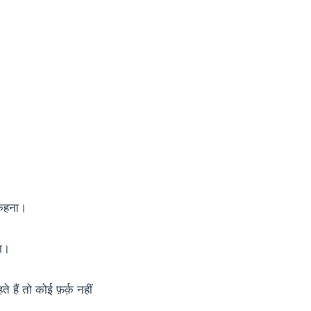
 कहना।
या।
े हैं तो कोई फ़र्क़ नहीं