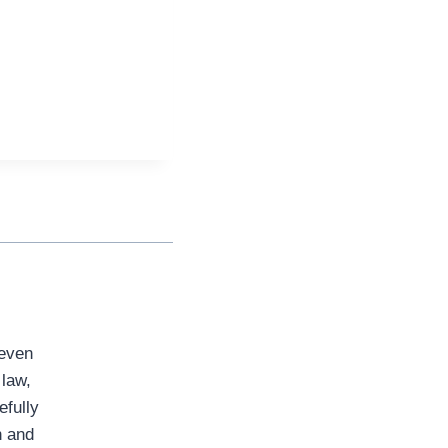
seven
 law,
efully
n and