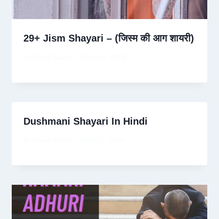
29+ Jism Shayari – (जिस्म की आग शायरी)
By
David Wiese
March 9, 2024
Dushmani Shayari In Hindi
By
David Wiese
April 21, 2024