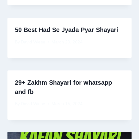
50 Best Had Se Jyada Pyar Shayari
By
David Wiese
March 20, 2024
29+ Zakhm Shayari for whatsapp
and fb
By
David Wiese
March 15, 2024