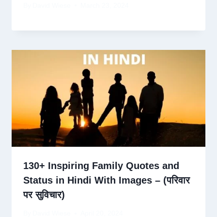
By
David Wiese
March 23, 2024
130+ Inspiring Family Quotes and
Status in Hindi With Images – (परिवार
पर सुविचार)
By
David Wiese
April 20, 2024