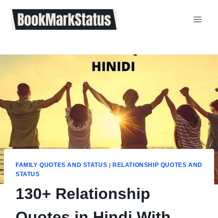
Skip
to
content
FAMILY QUOTES AND STATUS
|
RELATIONSHIP QUOTES AND
STATUS
130+ Relationship
Quotes in Hindi With