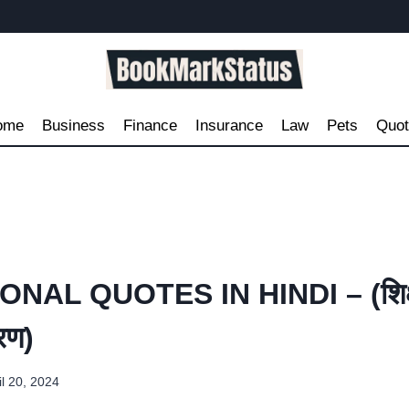
ome
Business
Finance
Insurance
Law
Pets
Quo
NAL QUOTES IN HINDI – (शिक्ष
रण)
il 20, 2024