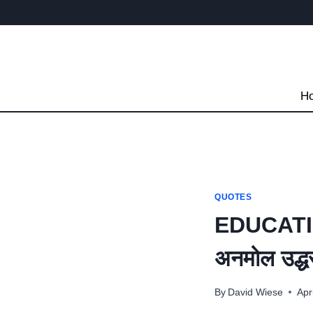
Skip
to
content
H
QUOTES
EDUCATIO
अनमोल उद्ध
By
David Wiese
Apr