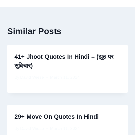
Similar Posts
41+ Jhoot Quotes In Hindi – (झूठ पर
सुविचार)
By
David Wiese
March 11, 2024
29+ Move On Quotes In Hindi
By
David Wiese
March 11, 2024