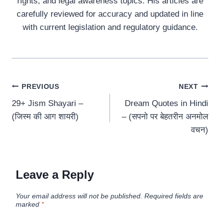
rights, and legal awareness topics. His articles are
carefully reviewed for accuracy and updated in line
with current legislation and regulatory guidance.
Post
PREVIOUS
NEXT
29+ Jism Shayari –
Dream Quotes in Hindi
navigation
(जिस्म की आग शायरी)
– (सपनो पर बेहतरीन अनमोल
वचन)
Leave a Reply
Your email address will not be published.
Required fields are
marked
*