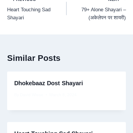
Post
Heart Touching Sad
79+ Alone Shayari –
navigation
Shayari
(अकेलेपन पर शायरी)
Similar Posts
Dhokebaaz Dost Shayari
By
David Wiese
March 8, 2024