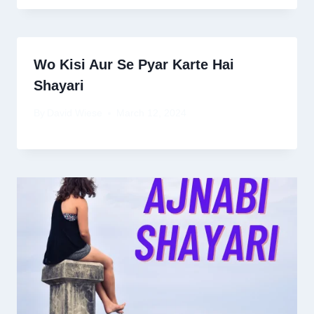
Wo Kisi Aur Se Pyar Karte Hai
Shayari
By
David Wiese
March 12, 2024