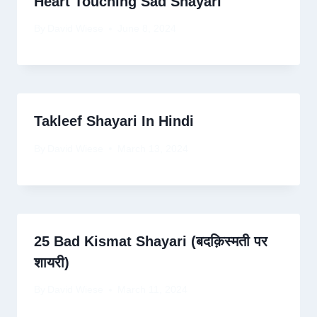
Heart Touching Sad Shayari
By
David Wiese
June 8, 2024
Takleef Shayari In Hindi
By
David Wiese
March 13, 2024
25 Bad Kismat Shayari (बदक़िस्मती पर
शायरी)
By
David Wiese
March 11, 2024