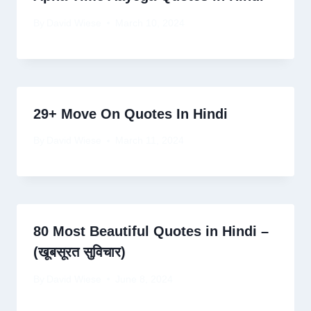
By
David Wiese
March 10, 2024
29+ Move On Quotes In Hindi
By
David Wiese
March 11, 2024
80 Most Beautiful Quotes in Hindi –
(खूबसूरत सुविचार)
By
David Wiese
June 8, 2024